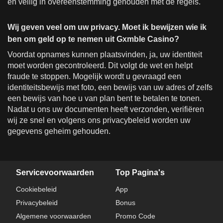
en veilig in overeenstemming gehouden met de regels.
Wij geven veel om uw privacy. Moet ik bewijzen wie ik
ben om geld op te nemen uit Gxmble Casino?
Voordat opnames kunnen plaatsvinden, ja, uw identiteit
moet worden gecontroleerd. Dit volgt de wet en helpt
fraude te stoppen. Mogelijk wordt u gevraagd een
identiteitsbewijs met foto, een bewijs van uw adres of zelfs
een bewijs van hoe u van plan bent te betalen te tonen.
Nadat u ons uw documenten heeft verzonden, verifiëren
wij ze snel en volgens ons privacybeleid worden uw
gegevens geheim gehouden.
Servicevoorwaarden
Top Pagina's
Cookiebeleid
App
Privacybeleid
Bonus
Algemene voorwaarden
Promo Code