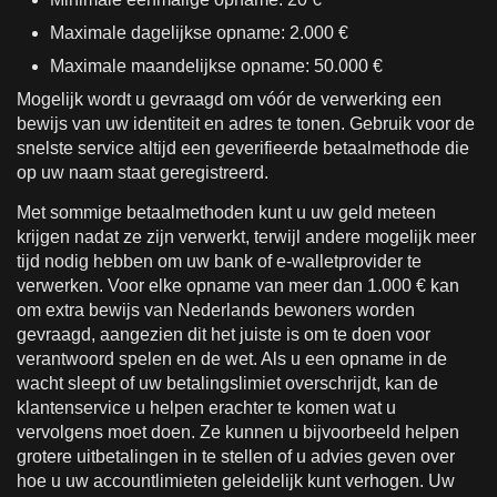
Maximale dagelijkse opname: 2.000 €
Maximale maandelijkse opname: 50.000 €
Mogelijk wordt u gevraagd om vóór de verwerking een
bewijs van uw identiteit en adres te tonen. Gebruik voor de
snelste service altijd een geverifieerde betaalmethode die
op uw naam staat geregistreerd.
Met sommige betaalmethoden kunt u uw geld meteen
krijgen nadat ze zijn verwerkt, terwijl andere mogelijk meer
tijd nodig hebben om uw bank of e-walletprovider te
verwerken. Voor elke opname van meer dan 1.000 € kan
om extra bewijs van Nederlands bewoners worden
gevraagd, aangezien dit het juiste is om te doen voor
verantwoord spelen en de wet. Als u een opname in de
wacht sleept of uw betalingslimiet overschrijdt, kan de
klantenservice u helpen erachter te komen wat u
vervolgens moet doen. Ze kunnen u bijvoorbeeld helpen
grotere uitbetalingen in te stellen of u advies geven over
hoe u uw accountlimieten geleidelijk kunt verhogen. Uw