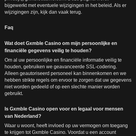
bijgewerkt met eventuele wijzigingen in het beleid. Als er
wijzigingen zijn, kijk dan vaak terug.
Faq
Wat doet Gxmble Casino om mijn persoonlijke en
financiële gegevens veilig te houden?
Om al uw persoonlijke en financiële informatie veilig te
houden, gebruiken we geavanceerde SSL-codering.
Alleen geautoriseerd personeel kan binnenkomen en we
hebben strikte regels om ervoor te zorgen dat uw gegevens
niet worden gedeeld of op een slechte manier worden
gebruikt.
Is Gxmble Casino open voor en legaal voor mensen
van Nederland?
Waar u woont, heeft invloed op uw vermogen om toegang
te krijgen tot Gxmble Casino. Voordat u een account