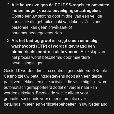
Alle keuzes volgen de PCI DSS-regels en omvatten
indien mogelijk extra beveiligingsmaatregelen.
Controleer uw storting door middel van een veilige
transactie die gebruik maakt van tokens. Zelfs ons
personeel kan geen privékaart- of
portemonneegegevens zien.
Als het bedrag groot is, krijgt u een eenmalig
wachtwoord (OTP) of wordt u gevraagd een
biometrische controle uit te voeren.
Elke stap van
het proces wordt beschermd door meerdere
beveiligingslagen.
Gestort € worden direct na controle gecrediteerd. GXmble
Casino zal uw betalingsgegevens nooit aan een derde
partij verstrekken, en elke activiteit die visachtig lijkt, wordt
automatisch gerapporteerd zodat er verder naar kan
worden gekeken. Bezoek de sectie alleen voor
gebruikersaccounts voor meer informatie over
betalingslimieten en verificatiebehoeften in uw Nederland.