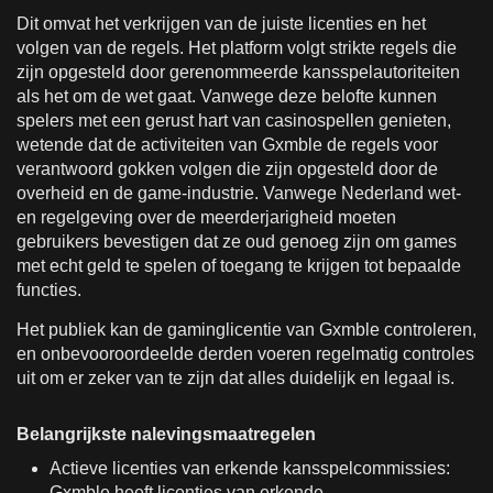
Dit omvat het verkrijgen van de juiste licenties en het
volgen van de regels. Het platform volgt strikte regels die
zijn opgesteld door gerenommeerde kansspelautoriteiten
als het om de wet gaat. Vanwege deze belofte kunnen
spelers met een gerust hart van casinospellen genieten,
wetende dat de activiteiten van Gxmble de regels voor
verantwoord gokken volgen die zijn opgesteld door de
overheid en de game-industrie. Vanwege Nederland wet-
en regelgeving over de meerderjarigheid moeten
gebruikers bevestigen dat ze oud genoeg zijn om games
met echt geld te spelen of toegang te krijgen tot bepaalde
functies.
Het publiek kan de gaminglicentie van Gxmble controleren,
en onbevooroordeelde derden voeren regelmatig controles
uit om er zeker van te zijn dat alles duidelijk en legaal is.
Belangrijkste nalevingsmaatregelen
Actieve licenties van erkende kansspelcommissies:
Gxmble heeft licenties van erkende