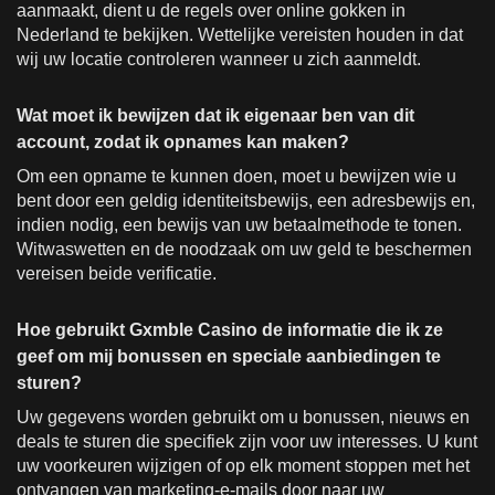
aanmaakt, dient u de regels over online gokken in
Nederland te bekijken. Wettelijke vereisten houden in dat
wij uw locatie controleren wanneer u zich aanmeldt.
Wat moet ik bewijzen dat ik eigenaar ben van dit
account, zodat ik opnames kan maken?
Om een opname te kunnen doen, moet u bewijzen wie u
bent door een geldig identiteitsbewijs, een adresbewijs en,
indien nodig, een bewijs van uw betaalmethode te tonen.
Witwaswetten en de noodzaak om uw geld te beschermen
vereisen beide verificatie.
Hoe gebruikt Gxmble Casino de informatie die ik ze
geef om mij bonussen en speciale aanbiedingen te
sturen?
Uw gegevens worden gebruikt om u bonussen, nieuws en
deals te sturen die specifiek zijn voor uw interesses. U kunt
uw voorkeuren wijzigen of op elk moment stoppen met het
ontvangen van marketing-e-mails door naar uw